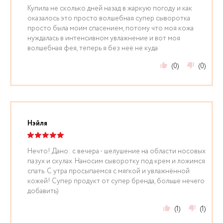
Купила не сколько дней назад в жаркую погоду и как
оказалось это просто волшебная супер сыворотка
просто была моим спасением, потому что моя кожа
нуждалась в интенсивном увлажнение и вот моя
волшебная фея, теперь я без неё не куда
(0)
(0)
Нэйля
Нечто! Дано: с вечера - шелушение на области носовых
пазух и скулах. Наносим сыворотку под крем и ложимся
спать. С утра просыпаемся с мягкой и увлажнённой
кожей! Супер продукт от супер бренда, больше нечего
добавить)
(1)
(1)