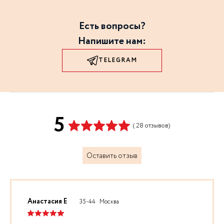
Уточняйте, пожалуйста, детали у наших менеджеров по
тел. 8-800-700- 45-02 (ПН-ПТ c 09:00 до 22:00, СБ-ВС с
Есть вопросы?
10:00 до 22:00) или операторов службы доставки.
Напишите нам:
TELEGRAM
5
( 28 отзывов)
Оставить отзыв
Анастасия Е
35-44
Москва