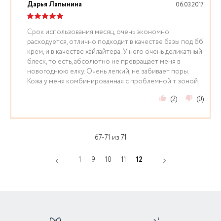
Дарья Лапынина
06.03.2017
Срок использования месяц, очень экономно
расходуется, отлично подходит в качестве базы под бб
крем, и в качестве хайлайтера. У него очень деликатный
блеск, то есть, абсолютно не превращает меня в
новогоднюю елку. Очень легкий, не забивает поры.
Кожа у меня комбинированная с проблемной т зоной.
(2)
(0)
67-71 из 71
1
9
10
11
12