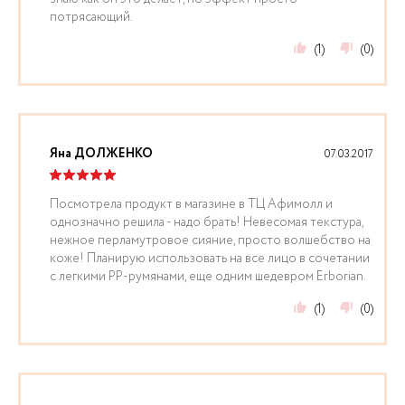
потрясающий.
(1)
(0)
Яна ДОЛЖЕНКО
07.03.2017
Посмотрела продукт в магазине в ТЦ Афимолл и
однозначно решила - надо брать! Невесомая текстура,
нежное перламутровое сияние, просто волшебство на
коже! Планирую использовать на все лицо в сочетании
с легкими PP-румянами, еще одним шедевром Erborian.
(1)
(0)