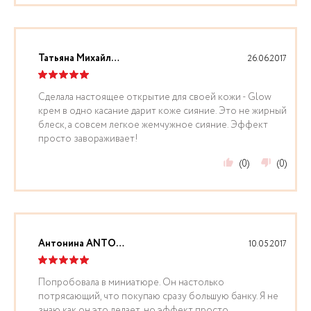
Татьяна Михайлова
26.06.2017
Сделала настоящее открытие для своей кожи - Glow
крем в одно касание дарит коже сияние. Это не жирный
блеск, а совсем легкое жемчужное сияние. Эффект
просто завораживает!
(0)
(0)
Антонина ANTONINA
10.05.2017
Попробовала в миниатюре. Он настолько
потрясающий, что покупаю сразу большую банку. Я не
знаю как он это делает, но эффект просто