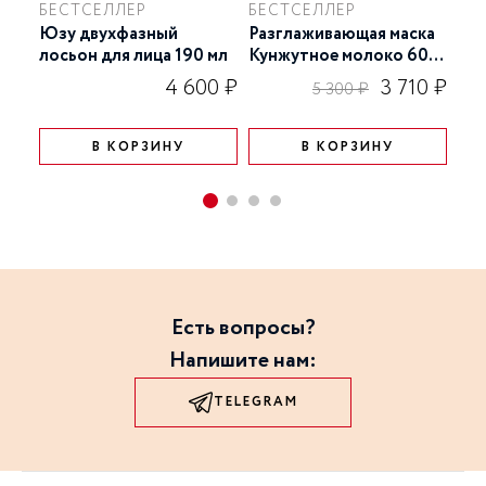
БЕСТСЕЛЛЕР
БЕСТСЕЛЛЕР
Юзу двухфазный
Разглаживающая маска
CC 
лосьон для лица 190 мл
Кунжутное молоко 60
ко
гр
для
4 600 ₽
3 710 ₽
5 300 ₽
В КОРЗИНУ
В КОРЗИНУ
Есть вопросы?
Напишите нам:
TELEGRAM