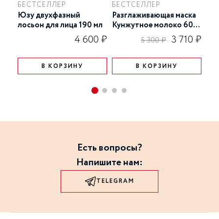
БЕСТСЕЛЛЕР
БЕСТСЕЛЛЕР
Юзу двухфазный
Разглаживающая маска
CC 
лосьон для лица 190 мл
Кунжутное молоко 60
ко
гр
для
4 600 ₽
3 710 ₽
5 300 ₽
В КОРЗИНУ
В КОРЗИНУ
Есть вопросы?
Напишите нам:
TELEGRAM