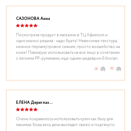
САЗОНОВА Анна
Посмотрела продукт в магазине в ТЦ Афимолл и
однозначно решила - надо брать! Невесомая текстура,
нежное перламутровое сияние, просто волшебство на
коже! Планирую использовать на все лицо в сочетании
с легкими PP-румянами, еще одним шедевром Erborian.
(0)
(0)
ЕЛЕНА Дериглазова
Очень понравилось использовать крем как базу для
макияжа. Кожа весь день выглядит свежо и подтянуто.