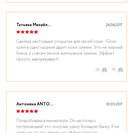
Татьяна Михайлова
26.06.2017
Сделала настоящее открытие для своей кожи - Glow
крем в одно касание дарит коже сияние. Это не жирный
блеск, а совсем легкое жемчужное сияние. Эффект
просто завораживает!
(0)
(0)
Антонина ANTONINA
10.05.2017
Попробовала в миниатюре. Он настолько
потрясающий, что покупаю сразу большую банку. Я не
знаю как он это делает, но эффект просто