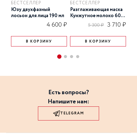
БЕСТСЕЛЛЕР
БЕСТСЕЛЛЕР
Юзу двухфазный
Разглаживающая маска
CC 
лосьон для лица 190 мл
Кунжутное молоко 60
ко
гр
для
4 600 ₽
3 710 ₽
5 300 ₽
В КОРЗИНУ
В КОРЗИНУ
Есть вопросы?
Напишите нам:
TELEGRAM