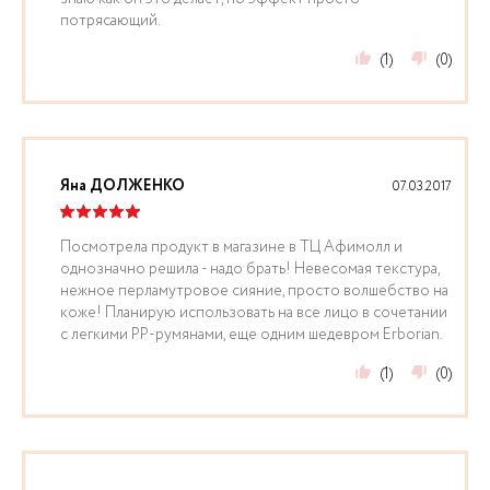
потрясающий.
(1)
(0)
Яна ДОЛЖЕНКО
07.03.2017
Посмотрела продукт в магазине в ТЦ Афимолл и
однозначно решила - надо брать! Невесомая текстура,
нежное перламутровое сияние, просто волшебство на
коже! Планирую использовать на все лицо в сочетании
с легкими PP-румянами, еще одним шедевром Erborian.
(1)
(0)