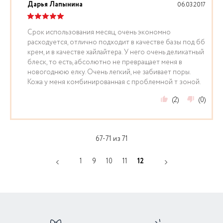
Дарья Лапынина
06.03.2017
Срок использования месяц, очень экономно
расходуется, отлично подходит в качестве базы под бб
крем, и в качестве хайлайтера. У него очень деликатный
блеск, то есть, абсолютно не превращает меня в
новогоднюю елку. Очень легкий, не забивает поры.
Кожа у меня комбинированная с проблемной т зоной.
(2)
(0)
67-71 из 71
1
9
10
11
12