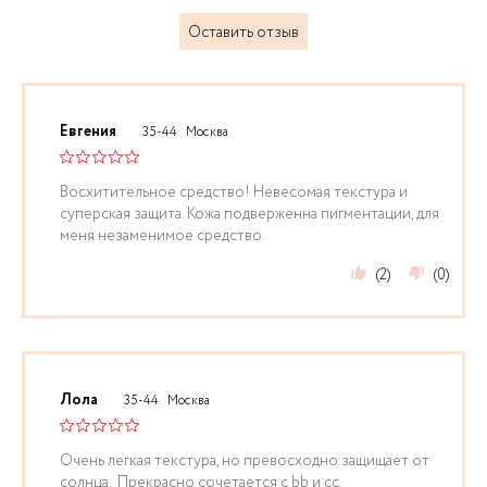
Оставить отзыв
Евгения
35-44
Москва
Восхитительное средство! Невесомая текстура и
суперская защита. Кожа подверженна пигментации, для
меня незаменимое средство.
(2)
(0)
Лола
35-44
Москва
Очень легкая текстура, но превосходно защищает от
солнца. Прекрасно сочетается с bb и cc.