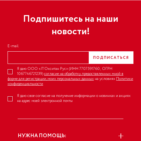
Подпишитесь на наши
новости!
E-mail
ПОДПИСАТЬСЯ
Я даю ООО «Л’Окситан Рус» (ИНН 7707591760; ОГРН
1067746721239)
согласие на обработку, предоставленных мной в
форме для регистрации, моих персональных данных
на условиях
Политики
конфиденциальности
Я даю свое согласие на получение информации о новинках и акциях
на адрес моей электронной почты
НУЖНА ПОМОЩЬ: