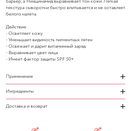
барьер, а Ниацинамид выравнивает тон кожи. Легкая
текстура сыворотки быстро впитывается и не оставляет
белого налёта.
Действие:
- Осветляет кожу
- Уменьшает видимость пигментных пятен
- Освежает и дарит витаминный заряд
- Выравнивает цвет лица
- Имеет фактор защиты SPF 50+
Применение
Ингредиенты
Аккуратно встряхните флакон, затем нанесите
сыворотку на лицо. Равномерно распределите.
Используйте в качестве последнего шага в уходе за
Доставка и возврат
Ключевые ингредиенты:Витамины C, E, пантенол и
кожей.Сыворотка содержит высокую концентрацию
высококонцентрированный ферментированный
витаминов, поэтому для достижения оптимального
экстракт Юзу для укрепления кожного барьера и
На сегодняшний день мы осуществляем курьерскую
эффекта рекомендуется использовать средство сразу
защиты кожи от агрессивного воздействия
доставку транспортными компаниями "Топ Деливери" и
после вскрытия. Не оставляйте флакон на солнце, так