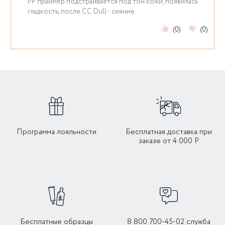
PP праймер подстраивается под тон кожи, появилась
гладкость, после CC Dull - сияние.
Уточняйте, пожалуйста, детали у наших менеджеров по
тел. 8-800-700- 45-02 (ПН-ПТ c 09:00 до 22:00, СБ-ВС с
(0)
(0)
10:00 до 22:00) или операторов службы доставки.
Программа лояльности
Бесплатная доставка при
заказе от 4 000 Р
Бесплатные образцы
8 800 700-45-02 служба