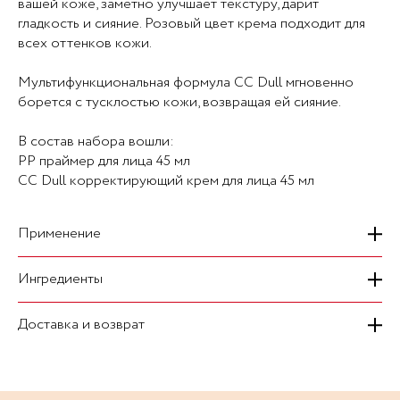
вашей коже, заметно улучшает текстуру, дарит
гладкость и сияние. Розовый цвет крема подходит для
всех оттенков кожи.
Мультифункциональная формула CC Dull мгновенно
борется с тусклостью кожи, возвращая ей сияние.
В состав набора вошли:
PP праймер для лица 45 мл
CC Dull корректирующий крем для лица 45 мл
Применение
Ингредиенты
Доставка и возврат
На сегодняшний день мы осуществляем курьерскую
доставку транспортными компаниями "Топ Деливери" и