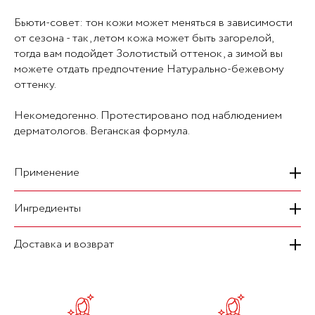
Бьюти-совет: тон кожи может меняться в зависимости
от сезона - так, летом кожа может быть загорелой,
тогда вам подойдет Золотистый оттенок, а зимой вы
можете отдать предпочтение Натурально-бежевому
оттенку.
Некомедогенно. Протестировано под наблюдением
дерматологов. Веганская формула.
Применение
Ингредиенты
Нанесите несколько капель BB крема на хорошо
увлажнённую кожу лица. Равномерно распределите
продукт массирующими движениями, пока он
Доставка и возврат
Ключевые ингредиенты:- Комплекс Белого Женьшеня:
полностью не подстроится под ваш тон кожи.
обладает разглаживающими и антиоксидантными
свойствами, помогает бороться с возрастными
На сегодняшний день мы осуществляем курьерскую
Бьюти-совет: крем можно использовать точечно для
изменениями, способствует увлажнению кожи,
доставку транспортными компаниями "Топ Деливери" и
коррекции несовершенств, а также он отлично
укрепляет естественные барьерные функции и
"Почта России". Время доставки: ПН- ВС, 9:00-22:00.