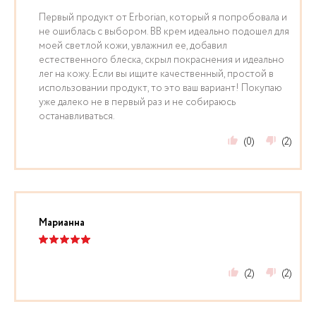
Первый продукт от Erborian, который я попробовала и
не ошиблась с выбором. BB крем идеально подошел для
моей светлой кожи, увлажнил ее, добавил
естественного блеска, скрыл покраснения и идеально
лег на кожу. Если вы ищите качественный, простой в
использовании продукт, то это ваш вариант! Покупаю
уже далеко не в первый раз и не собираюсь
останавливаться.
(0)
(2)
Марианна
(2)
(2)