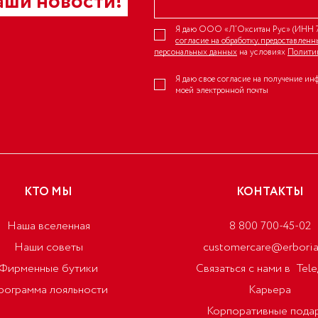
аши новости!
Я даю ООО «Л’Окситан Рус» (ИНН 7
согласие на обработку, предоставлен
персональных данных
на условиях
Полити
Я даю свое согласие на получение ин
моей электронной почты
КТО МЫ
КОНТАКТЫ
Наша вселенная
8 800 700-45-02
Наши советы
customercare@erboria
Фирменные бутики
Связаться с нами в
Tel
рограмма лояльности
Карьера
Корпоративные пода