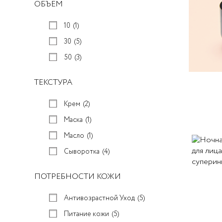
ОБЪЕМ
совершенных средств для уход
Тоники
(5)
BB КРЕМЫ
за вашей кожей для достижени
CC КРЕМЫ
Эликсиры / сыворотки
(9)
10
(1)
лучших результатов.
ТКАНЕВЫЕ МАСКИ И ПАТЧИ
Дневные кремы
(16)
30
(5)
АКСЕССУАРЫ
Ночной уход
(9)
50
(3)
НАБОРЫ
Уход за кожей вокруг глаз
(6)
СЫВОРОТКИ И ЭЛИКСИРЫ
ТЕКСТУРА
МИНИ-ФОРМАТЫ
Мини-формат
(15)
Крем
(2)
Маска
(1)
Масло
(1)
Сыворотка
(4)
ПОТРЕБНОСТИ КОЖИ
Антивозрастной Уход
(5)
Питание кожи
(5)