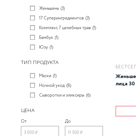
Женьшень
(3)
17 Суперингредиентов
(3)
Комплекс 7 целебных трав
(1)
Бамбук
(1)
Юзу
(1)
ТИП ПРОДУКТА
БЕСТСЕ
Женьше
Маски
(1)
лица 30
Ночной уход
(8)
Сыворотки и эликсиры
(6)
ЦЕНА
От
До
3 000 ₽
11 500 ₽