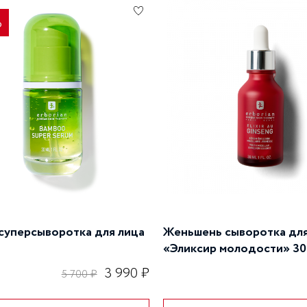
%
суперсыворотка для лица
Женьшень сыворотка для
«Эликсир молодости» 30
3 990 ₽
5 700 ₽