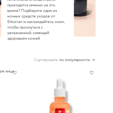
ступени: Детокс, Уход,
приходится именно на это
Совершенствование.
время? Подберите один из
ночных средств уходов от
Erborian и наслаждайтесь сном,
чтобы проснуться с
увлажненной, сияющей
здоровьем кожей.
Сортировать
по популярности