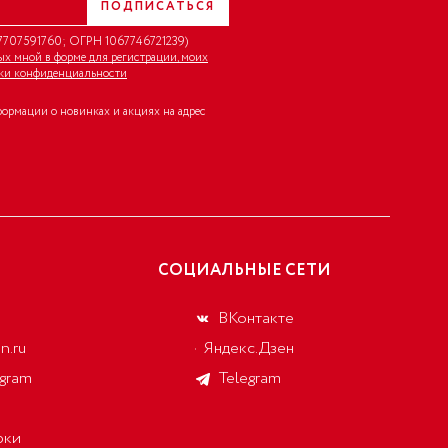
ПОДПИСАТЬСЯ
707591760; ОГРН 1067746721239)
ных мной в форме для регистрации, моих
ки конфиденциальности
формации о новинках и акциях на адрес
СОЦИАЛЬНЫЕ СЕТИ
ВКонтакте
n.ru
Яндекс.Дзен
egram
Telegram
рки