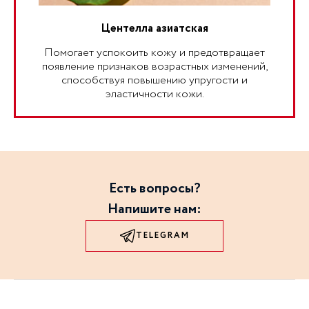
GERANIOL - CI 77491/IRON OXIDES - CI 77499/IRON
OXIDES
Центелла азиатская
*Список ингредиентов может быть изменен,
Помогает успокоить кожу и предотвращает
покупателю следует обратиться к списку ингредиентов,
появление признаков возрастных изменений,
указанному на упаковке продукта для получения
способствуя повышению упругости и
наиболее актуальной информации.
эластичности кожи.
Есть вопросы?
Напишите нам:
TELEGRAM