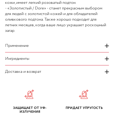
кожи, имеет легкий розоватый подтон.
- «Золотистый / Dore» - станет прекрасным выбором
для людей с золотистой кожей и для обладателей
оливкового подтона. Также хорошо подходит для
летних месяцев, когда ваше лицо украшает роскошный
загар.
Применение
Ингредиенты
Наносите крем равномерно на лицо и шею
массирующими движениями, пока он полностью не
подстроится под ваш тон кожи.
Доставка и возврат
Ключевые ингредиенты:
- Центелла азиатская: успокаивает и увлажняет.
- Гиалуроновая кислота: увлажняет и придает коже
На сегодняшний день мы осуществляем курьерскую
упругость.
доставку транспортными компаниями "Топ Деливери" и
"Почта России". Время доставки: ПН- ВС, 9:00-22:00.
AQUA/WATER - DIBUTYL ADIPATE - BUTYLOCTYL
SALICYLATE - ETHYLHEXYL SALICYLATE - GLYCERIN -
Стоимость курьерской доставки 300 ₽. При заказе на
ЗАЩИЩАЕТ ОТ УФ-
ПРИДАЕТ УПРУГОСТЬ
ZINC OXIDE - CI 77891/TITANIUM DIOXIDE - CETYL
сумму более 4 000 ₽ после всех скидок доставка
ИЗЛУЧЕНИЯ