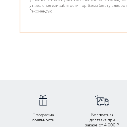
увлажненная. Хотя у меня комбинированная кожа, по
утяжеления или забитости пор. Взяла бы эту сыворо
Рекомендую!
Программа
Бесплатная
лояльности
доставка при
заказе от 4 000 Р