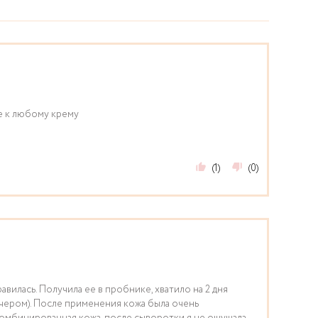
 к любому крему
(1)
(0)
вилась. Получила ее в пробнике, хватило на 2 дня
ечером). После применения кожа была очень