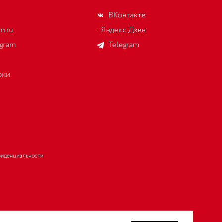
ВКонтакте
n.ru
Яндекс.Дзен
egram
Telegram
рки
фиденциальности