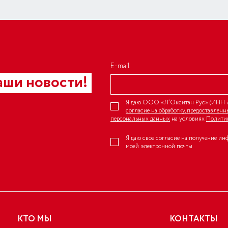
E-mail
аши новости!
Я даю ООО «Л’Окситан Рус» (ИНН 7
согласие на обработку, предоставлен
персональных данных
на условиях
Полити
Я даю свое согласие на получение ин
моей электронной почты
КТО МЫ
КОНТАКТЫ