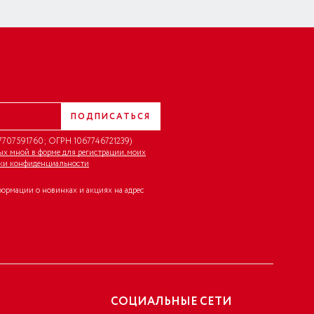
ПОДПИСАТЬСЯ
707591760; ОГРН 1067746721239)
ных мной в форме для регистрации, моих
ки конфиденциальности
формации о новинках и акциях на адрес
СОЦИАЛЬНЫЕ СЕТИ