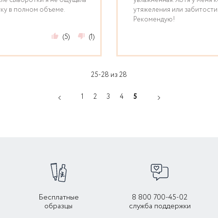
сле сыворотки я не ощущала
увлажненная. Хотя у меня 
тку в полном объеме.
утяжеления или забитости 
Рекомендую!
(5)
(1)
25-28 из 28
1
2
3
4
5
Бесплатные
8 800 700-45-02
образцы
служба поддержки