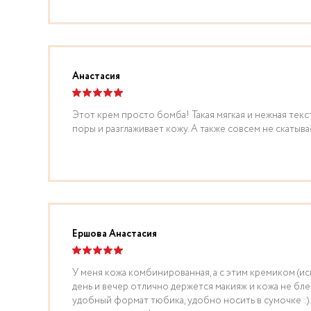
Анастасия
Этот крем просто бомба! Такая мягкая и нежная тек
поры и разглаживает кожу. А также совсем не скатыва
Ершова Анастасия
У меня кожа комбинированная, а с этим кремиком (ис
день и вечер отлично держется макияж и кожа не бле
удобный формат тюбика, удобно носить в сумочке :)