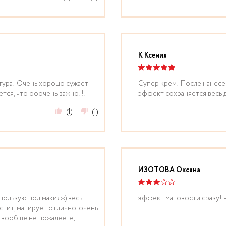
К Ксения
стура! Очень хорошо сужает
Супер крем! После нанесен
ется, что ооочень важно!!!
эффект сохраняется весь д
(1)
(1)
ИЗОТОВА Оксана
пользую под макияж) весь
эффект матовости сразу! н
стит, матирует отлично. очень
. вообще не пожалеете,