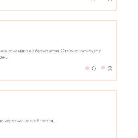
ия кожа мягкая и бархатистая. Отлично матирует и
ень.
(1)
(0)
о через час нос заблестел...