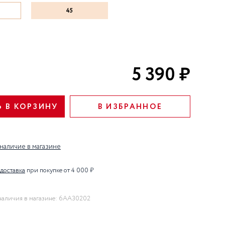
ступени: Детокс, Уход,
45
Совершенствование.
5 390 ₽
 В КОРЗИНУ
В ИЗБРАННОЕ
наличие в магазине
 доставка
при покупке от 4 000 ₽
наличия в магазине: 6AA30202