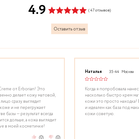
4.9
( 47 отзывов)
Оставить отзыв
Наталья
35-44
Москва
Creme от Erborian! Это
Когда я попробовала нанес
венно делает кожу матовой,
насколько быстро крем ма
 лицо сразу выглядит
кожи это просто находка!
 коже и не перегружает
и идеален как база под м
ве базы — результат всегда
кожи советую.
тся дольше, а кожа выглядит
ve в моей косметичке!
(0)
(0)