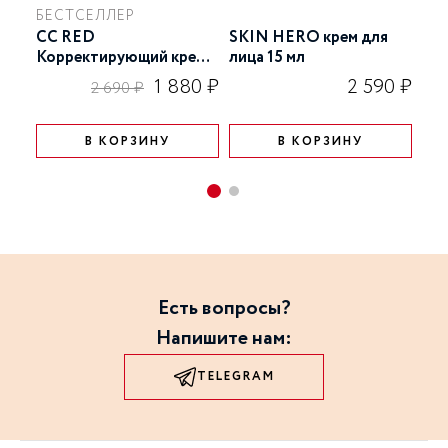
БЕСТСЕЛЛЕР
CC RED
SKIN HERO крем для
PP 
Корректирующий крем
лица 15 мл
мл 
для лица 15 мл
1 880 ₽
2 590 ₽
2 690 ₽
В КОРЗИНУ
В КОРЗИНУ
Есть вопросы?
Напишите нам:
TELEGRAM