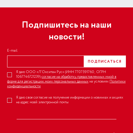
Подпишитесь на наши
новости!
E-mail
ПОДПИСАТЬСЯ
Я даю ООО «Л’Окситан Рус» (ИНН 7707591760; ОГРН
1067746721239)
согласие на обработку, предоставленных мной в
форме для регистрации, моих персональных данных
на условиях
Политики
конфиденциальности
Я даю свое согласие на получение информации о новинках и акциях
на адрес моей электронной почты