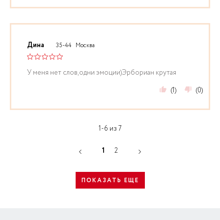
Дина
35-44
Москва
У меня нет слов,одни эмоции)Эрбориан крутая
(1)
(0)
1-6 из 7
1
2
ПОКАЗАТЬ ЕЩЕ