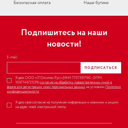
Безопасная оплата
Наши бутики
Подпишитесь на наши
новости!
E-mail
ПОДПИСАТЬСЯ
Я даю ООО «Л’Окситан Рус» (ИНН 7707591760; ОГРН
1067746721239)
согласие на обработку, предоставленных мной в
форме для регистрации, моих персональных данных
на условиях
Политики
конфиденциальности
Я даю свое согласие на получение информации о новинках и акциях
на адрес моей электронной почты