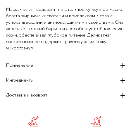
Маска-пилинг содержит питательное кунжутное масло,
богата жирными кислотами и комплексом 7 трав с
успокаивающими и антиоксидантными свойствами. Она
укрепляет кожный барьер и способствует обновлению
кожи, обеспечивая глубокое питание. Деликатная
маска-пилинг не содержит травмирующих кожу
микрогранул.
Применение
Ингредиенты
Нанесите маску тонким слоем на сухую кожу, избегая
зоны вокруг глаз и губ. Оставьте на 5 минут, затем
бережно помассируйте лицо круговыми движениями,
Доставка и возврат
Ключевые ингредиенты: Кунжутное молоко: заметно
после чего смойте водой. Используйте 1-2 раза в
разглаживает микрорельеф кожи, улучшает ее текстуру
неделю.
и увлажняет. Кунжутное масло: питает и смягчает кожу.
На сегодняшний день мы осуществляем курьерскую
Энзимы: разглаживают микрорельеф и улучшают
доставку транспортными компаниями "Топ Деливери" и
текстуру кожи. Комплекс 7 целебных трав: Центелла
"Почта России". Время доставки: ПН- ВС, 9:00-22:00.
азиатская (тигровая трава): восстанавливает, обладает