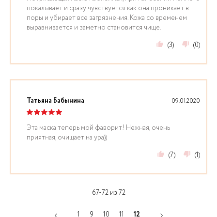
покалывает и сразу чувствуется как она проникает в
поры и убирает все загрязнения. Кожа со временем
выравнивается и заметно становится чище.
(3)
(0)
Татьяна Бабынина
09.01.2020
Эта маска теперь мой фаворит! Нежная, очень
приятная, очищает на ура))
(7)
(1)
67-72 из 72
1
9
10
11
12