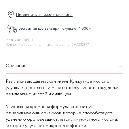
Проверить наличие в магазине
Бесплатная доставка
при покупке от 4 000 ₽
Артикул: 786811
Код для проверки наличия в магазине: 6AA30377
Описание
Разглаживающая маска-пилинг Кунжутное молоко
улучшает цвет лица и мягко отшелушивает кожу, делая
ее идеально чистой и сияющей.
Уникальная кремовая формула состоит из
отшелушивающих энзимов, которые способствуют
удалению ороговевших клеток, и кунжутного молока,
которое улучшает микрорельеф кожи.