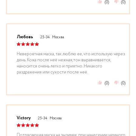
(0)
(0)
Любовь
25-34
Москва
Невероятная маска, так люблю ее, что использую через
день. Кожа после неё нежная,тон выравнивается,
наносится очень легко и приятно. Никакого
раздражения или сухости после неё.
(0)
(0)
Victory
25-34
Москва
Потрясающая маска на энзимах, при нанесении немного