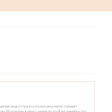
ения лица от грязи и косметики, мягко снимает
жу. Использую в паре с гелем из этой же линейки, это