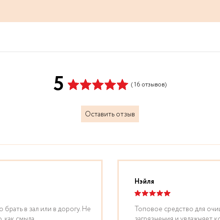
5
( 16 отзывов)
Оставить отзыв
Нэйля
брать в зал или в дорогу. Не
Топовое средство для очищ
 как смыла.
загрязнения и увлажняет ко