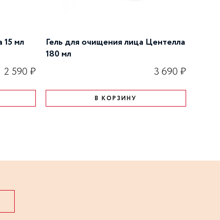
 15 мл
Гель для очищения лица Центелла
CC WA
180 мл
15 мл
2 590 ₽
3 690 ₽
В КОРЗИНУ