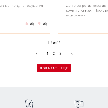
лажняет кожу, нет ощущения
Долго сопротивлялась исп
кожи и очень зря! После 
подкожники.
(0)
(0)
1-6 из 16
1
2
3
ПОКАЗАТЬ ЕЩЕ