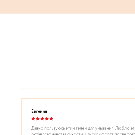
Евгения
Давно пользуюсь этим гелем для умывания. Люблю его 
оставляет чувства сухости и дискомфорта после того,