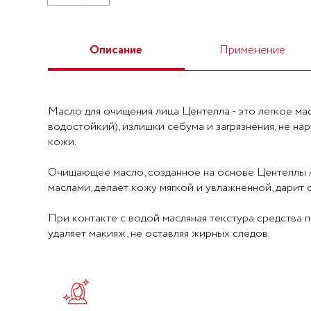
Описание
Применение
Масло для очищения лица Центелла - это легкое ма
водостойкий), излишки себума и загрязнения, не н
кожи.
Очищающее масло, созданное на основе Центеллы 
маслами, делает кожу мягкой и увлажненной, дарит
При контакте с водой масляная текстура средства
удаляет макияж, не оставляя жирных следов.
Нанесите на сухую кожу и аккуратно помассируйте 
Ключевые ингредиенты: -Центелла Азиатская: обла
На сегодняшний день мы осуществляем курьерскую 
Смочите кончики пальцев водой для изменения текс
миндаля: интенсивно питает кожу. -Масло семян под
"Почта России". Время доставки: ПН- ВС, 9:00-22:0
тщательно смойте средство водой. Протестирован
растительного происхождения): уменьшает воспален
Стоимость курьерской доставки 300 ₽. При заказе 
Некомедогенно. Идеальный дуэт для двойного очище
антибактериальными свойствами. HELIANTHUS 
осуществляется БЕСПЛАТНО.
снятия макияжа. Шаг 2. Гель для очищения лица Це
STEARATE - CAPRYLIC/CAPRIC TRIGLYCERIDE - P