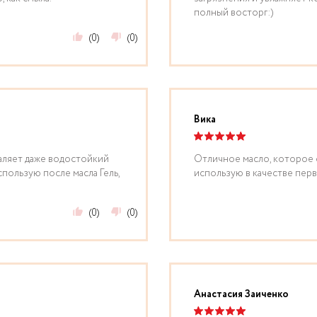
полный восторг:)
(0)
(0)
Вика
аляет даже водостойкий
Отличное масло, которое с
пользую после масла Гель,
использую в качестве перв
(0)
(0)
Анастасия Заиченко