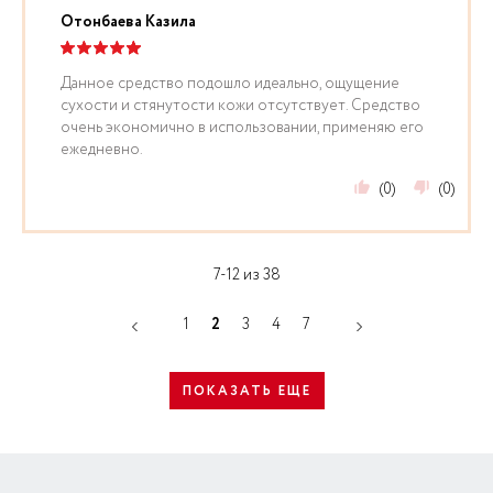
Отонбаева Казила
Данное средство подошло идеально, ощущение
сухости и стянутости кожи отсутствует. Средство
очень экономично в использовании, применяю его
ежедневно.
(0)
(0)
7-12 из 38
1
2
3
4
7
ПОКАЗАТЬ ЕЩЕ