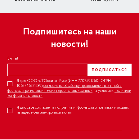
Подпишитесь на наши
новости!
E-mail
ПОДПИСАТЬСЯ
Я даю ООО «Л’Окситан Рус» (ИНН 7707591760; ОГРН
1067746721239)
согласие на обработку, предоставленных мной в
форме для регистрации, моих персональных данных
на условиях
Политики
конфиденциальности
Я даю свое согласие на получение информации о новинках и акциях
на адрес моей электронной почты