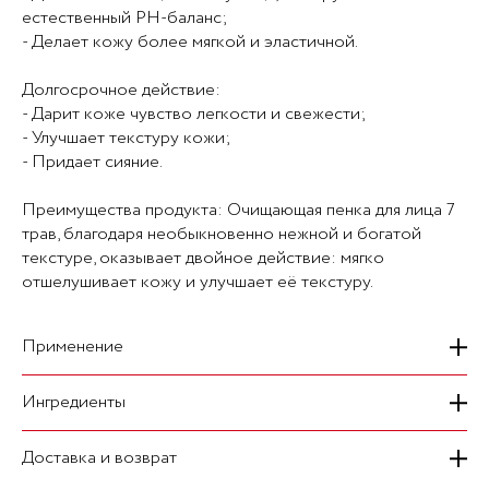
естественный PH-баланс;
- Делает кожу более мягкой и эластичной.
Долгосрочное действие:
- Дарит коже чувство легкости и свежести;
- Улучшает текстуру кожи;
- Придает сияние.
Преимущества продукта: Очищающая пенка для лица 7
трав, благодаря необыкновенно нежной и богатой
текстуре, оказывает двойное действие: мягко
отшелушивает кожу и улучшает её текстуру.
Применение
Ингредиенты
Нанесите на сухую кожу лица легкими круговыми
движениями, оставьте на 30 секунд, затем тщательно
смойте водой. Используйте каждый день утром и
Доставка и возврат
Ключевые ингредиенты: Комплекс 7 целебных трав:
вечером, и ваша кожа будет красивой, свежей и
Центелла азиатская (тигровая трава): восстанавливает,