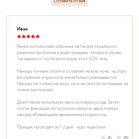
Оставить отзыв
Иван
Ранее использовал обычные патчи для локального
решения проблемы в виде прыщика: теперь в случае
"незванного" гостя использую этот SOS-гель.
Наношу тонким слоем и оставляю на всю ночь: на утро
воспаление и краснота значительно уменьшаются.
Наношу не только на лицо, но и на тело (если прыщик на
спине или плечах).
Днем также использую, нанося поверх ухода. Затем
после фиксации патча (около минуты-двух) поверх
наношу вбивающими движениями корректор.
Прыщик проходит за 1-2 дня : чудо чудесное
(1)
(0)