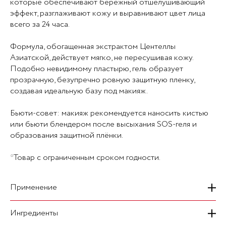
которые обеспечивают бережный отшелушивающий
эффект, разглаживают кожу и выравнивают цвет лица
всего за 24 часа.
Формула, обогащенная экстрактом Центеллы
Азиатской, действует мягко, не пересушивая кожу.
Подобно невидимому пластырю, гель образует
прозрачную, безупречно ровную защитную пленку,
создавая идеальную базу под макияж.
Бьюти-совет: макияж рекомендуется наносить кистью
или бьюти блендером после высыхания SOS-геля и
образования защитной плёнки.
*Товар с ограниченным сроком годности.
Применение
Ингредиенты
Наберите небольшое количество продукта на
силиконовый аппликатор и нанесите тонким слоем на