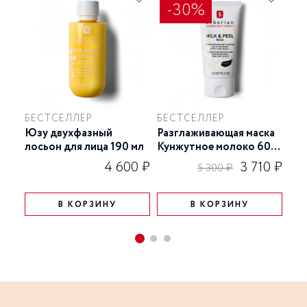
-30%
БЕСТСЕЛЛЕР
БЕСТСЕЛЛЕР
Юзу двухфазный
Разглаживающая маска
CC 
лосьон для лица 190 мл
Кунжутное молоко 60
ко
гр
для
4 600 ₽
3 710 ₽
5 300 ₽
В КОРЗИНУ
В КОРЗИНУ