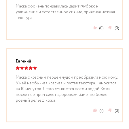
Маска ооочень понравилась, дарит глубокое
увлажнение и естественное сияние, приятная нежная
текстура
(0)
(0)
Евгений
Маска с красным перцем чудом преобразила мою кожу.
У неё необычная красная и густая текстура. Наносится
на 10 минуток. Легко смывается потом водой. Кожа
после неё прям сияет здоровьем. Заметно более
ровный рельеф кожи .
(2)
(0)