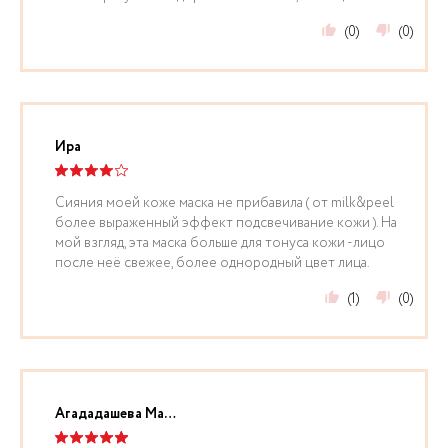
(0)
(0)
Ира
Сияния моей коже маска не прибавила ( от milk&peel
более выраженный эффект подсвечивание кожи ). На
мой взгляд, эта маска больше для тонуса кожи -лицо
после неё свежее, более однородный цвет лица.
(1)
(0)
Агададашева Марият