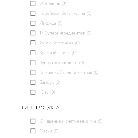
Женьшень
(0)
Корейская белая лилия
(0)
Лакрица
(0)
17 Суперингредиентов
(0)
Хурма Восточная
(0)
Красный Перец
(0)
Кунжутное молоко
(0)
Комплекс 7 целебных трав
(0)
Бамбук
(0)
Юзу
(0)
ТИП ПРОДУКТА
Очищение и снятие макияжа
(0)
Маски
(0)