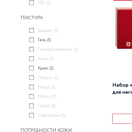
180
(0)
ТЕКСТУРА
Бальзам
(0)
Гель
(1)
Гель для Умывания
(0)
Крем
(0)
Крем
(2)
Лосьон
(0)
Набор 
Маска
(0)
для нег
Масло
(0)
Пенка
(0)
Сыворотка
(0)
ПОТРЕБНОСТИ КОЖИ