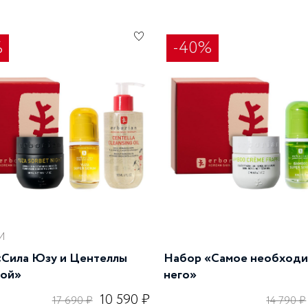
%
-40%
И
«Сила Юзу и Центеллы
Набор «Самое необходи
кой»
него»
10 590 ₽
17 690 ₽
14 790 ₽