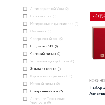
Антивозрастной Уход
(0)
-40
Питание кожи
(0)
Матирование и сужение пор
(0)
Очищение
(0)
Совершенный тон
(0)
Продукты с SPF
(1)
Сияющий финиш
(2)
Успокаивающее действие
(0)
Защита от солнца
(1)
Коррекция покраснений
(0)
НОВИНК
Матовый финиш
(0)
Набор 
Совершенный тон
(2)
Азиатс
Лифтинг и Повышение
Упругости
(0)