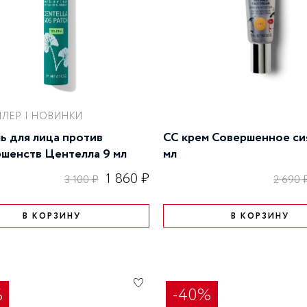
ы
УВЛАЖНЕНИЕ КОЖИ
я
ЛЕР | НОВИНКИ
ь для лица против
CC крем Совершенное си
шенств Центелла 9 мл
мл
1 860 ₽
3 100 ₽
2 690 
В КОРЗИНУ
В КОРЗИНУ
%
-40%