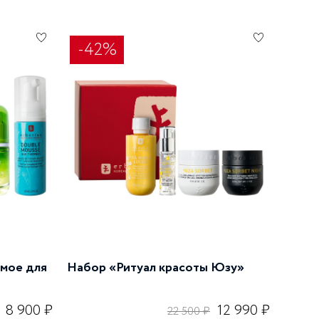
-42%
мое для
Набор «Ритуал красоты Юзу»
8 900 ₽
12 990 ₽
22 500 ₽