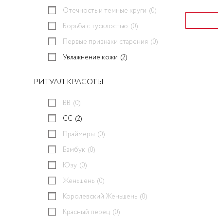
Отечность и темные круги
(0)
Борьба с тусклостью
(0)
Первые признаки старения
(0)
Увлажнение кожи
(2)
РИТУАЛ КРАСОТЫ
BB
(0)
CC
(2)
Праймеры
(0)
Бамбук
(0)
Юзу
(0)
Женьшень
(0)
Королевский Женьшень
(0)
Красный перец
(0)