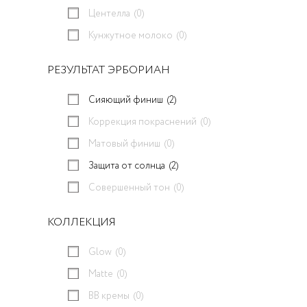
Центелла
(0)
Кунжутное молоко
(0)
РЕЗУЛЬТАТ ЭРБОРИАН
Сияющий финиш
(2)
Коррекция покраснений
(0)
Матовый финиш
(0)
Защита от солнца
(2)
Совершенный тон
(0)
КОЛЛЕКЦИЯ
Glow
(0)
Matte
(0)
BB кремы
(0)