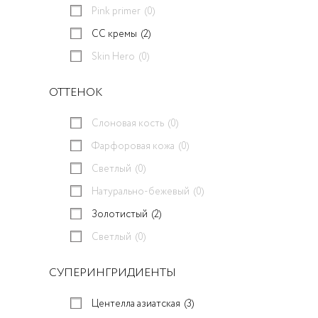
Pink primer
(0)
CC кремы
(2)
Skin Hero
(0)
ОТТЕНОК
Слоновая кость
(0)
Фарфоровая кожа
(0)
Светлый
(0)
Натурально-бежевый
(0)
Золотистый
(2)
Светлый
(0)
СУПЕРИНГРИДИЕНТЫ
Центелла азиатская
(3)