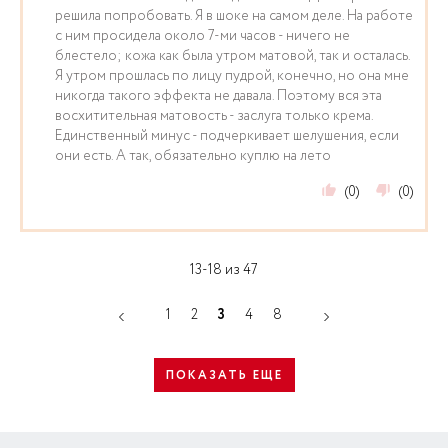
решила попробовать. Я в шоке на самом деле. На работе
с ним просидела около 7-ми часов - ничего не
блестело; кожа как была утром матовой, так и осталась.
Я утром прошлась по лицу пудрой, конечно, но она мне
никогда такого эффекта не давала. Поэтому вся эта
восхитительная матовость - заслуга только крема.
Единственный минус - подчеркивает шелушения, если
они есть. А так, обязательно куплю на лето
(0)
(0)
13-18 из 47
1
2
3
4
8
ПОКАЗАТЬ ЕЩЕ