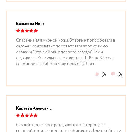
Васькова Ника
Спасение для жирной кожи. Впервые попробовала в
салоне: консультант посоветовала этот крем со
словами "Это любовь с первого взгляда". Так и
случилось! Консультантам салона в ТЦ Вегас Крокус
огромное спасибо за мою новую любовь
(0)
(0)
Караева Александра
Слушайте, я не смотрела даже в его сторону, т.к.
матовой кожи никогда и не добивалась. Дали пробник и