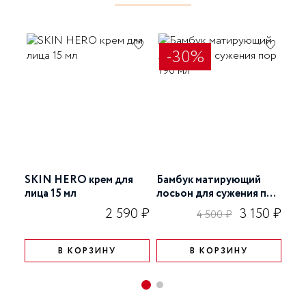
10:00 до 22:00) или операторов службы доставки.
-30%
SKIN HERO крем для
Бамбук матирующий
Mat
лица 15 мл
лосьон для сужения пор
мл
190 мл
2 590 ₽
3 150 ₽
4 500 ₽
В КОРЗИНУ
В КОРЗИНУ