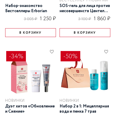
БЕСТСЕЛЛЕР | НОВИНКИ
Набор-знакомство
SOS-гель для лица против
Бестселлеры Erborian
несовершенств Центелла
9 мл
1 250 ₽
1 860 ₽
3 005 ₽
3 100 ₽
В КОРЗИНУ
В КОРЗИНУ
-34%
-50%
НОВИНКИ
НОВИНКИ
Дуэт хитов «Обновление
Набор 2 в 1: Мицеллярная
и Сияние»
вода и пенка 7 трав