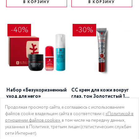
В КОРЗИНУ
В КОРЗИНУ
-40%
-30%
Набор «Безукоризненный
CC крем для кожи вокруг
уход для него»
глаз, тон Золотистый 10
мл
12 900 ₽
3 070 ₽
21 490 ₽
4 390 ₽
Продолжая просмотр сайта, я соглашаюсь с использованием
файлов cookie владельцем сайта в соответствии с
«Политикой в
отношении файлов cookie»
, в том числе на передачу данных,
В КОРЗИНУ
В КОРЗИНУ
указанных в Политике, третьим лицам (статистическим службам
сети Интернет).