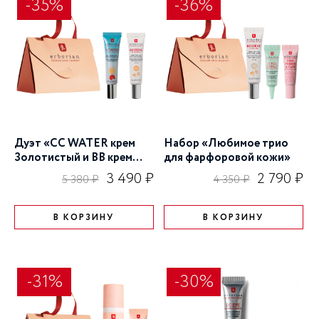
-35%
-36%
Дуэт «CC WATER крем
Набор «Любимое трио
Золотистый и BB крем
для фарфоровой кожи»
для лица, тон
3 490 ₽
2 790 ₽
5 380 ₽
4 350 ₽
Золотистый»
В КОРЗИНУ
В КОРЗИНУ
-31%
-30%