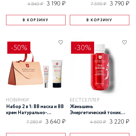
3 190 ₽
3 790 ₽
4 840 ₽
7 590 ₽
В КОРЗИНУ
В КОРЗИНУ
-50%
-30%
НОВИНКИ
БЕСТСЕЛЛЕР
Набор 2 в 1: ВВ маска и BB
Женьшень
крем Натурально-
Энергетический тоник
бежевый 15 мл
для лица 190 мл
3 640 ₽
3 220 ₽
7 280 ₽
4 600 ₽