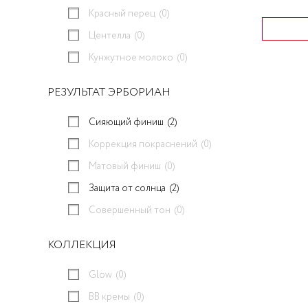
Красный перец
(0)
Центелла
(0)
Кунжутное молоко
(0)
РЕЗУЛЬТАТ ЭРБОРИАН
Сияющий финиш
(2)
Коррекция покраснений
(0)
Матовый финиш
(0)
Защита от солнца
(2)
Совершенный тон
(0)
КОЛЛЕКЦИЯ
Glow
(0)
BB кремы
(0)