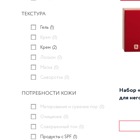
ТЕКСТУРА
Гель
(1)
Крем
(0)
Крем
(2)
Лосьон
(0)
Маска
(0)
Сыворотка
(0)
Набор 
ПОТРЕБНОСТИ КОЖИ
для нег
Матирование и сужение пор
(0)
Очищение
(0)
Совершенный тон
(0)
Продукты с SPF
(1)