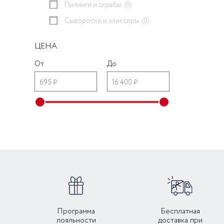
Пилинги и скрабы
(0)
Сыворотки и эликсиры
(0)
ЦЕНА
От
До
695 ₽
16 400 ₽
Программа
Бесплатная
лояльности
доставка при