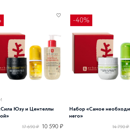
%
-40%
И
«Сила Юзу и Центеллы
Набор «Самое необходи
кой»
него»
10 590 ₽
17 690 ₽
14 790 ₽