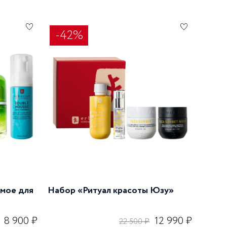
-42%
мое для
Набор «Ритуал красоты Юзу»
8 900 ₽
12 990 ₽
22 500 ₽