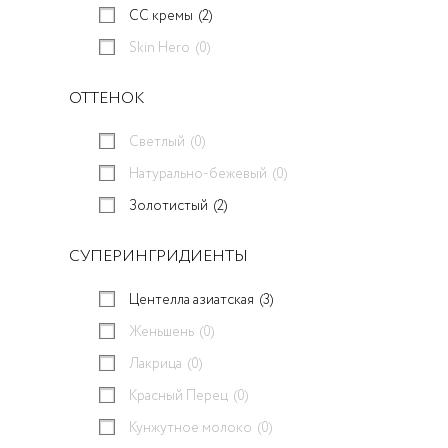
CC кремы
(2)
Skin Hero
(0)
ОТТЕНОК
Светлый
(0)
Натурально-бежевый
(0)
Золотистый
(2)
СУПЕРИНГРИДИЕНТЫ
Центелла азиатская
(3)
Женьшень
(0)
Лакрица
(0)
Красный Перец
(0)
Кунжутное молоко
(0)