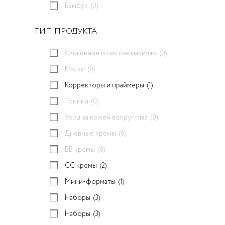
Бамбук
(0)
ТИП ПРОДУКТА
Очищение и снятие макияжа
(0)
Маски
(0)
Корректоры и праймеры
(1)
Тоники
(0)
Уход за кожей вокруг глаз
(0)
Дневные кремы
(0)
BB кремы
(0)
CC кремы
(2)
Мини-форматы
(1)
Наборы
(3)
Наборы
(3)