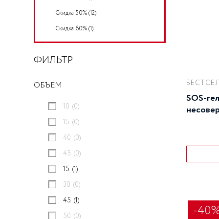
совершенных средств для уход
BB КРЕМЫ
Скидка 50%
(12)
за вашей кожей для достижени
CC КРЕМЫ
лучших результатов.
Скидка 60%
(1)
ТКАНЕВЫЕ МАСКИ И ПАТЧИ
АКСЕССУАРЫ
ФИЛЬТР
НАБОРЫ
СЫВОРОТКИ И ЭЛИКСИРЫ
БЕСТСЕЛ
ОБЪЕМ
МИНИ-ФОРМАТЫ
SOS-гел
10
(0)
несовер
15
(0)
40
(0)
45
(0)
15
(1)
30
(0)
45
(1)
-40
50
(0)