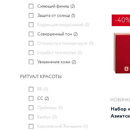
Сияющий финиш
(2)
Защита от солнца
(1)
-40
Коррекция покраснений
(0)
Совершенный тон
(2)
Отечность и темные круги
(0)
Борьба с тусклостью
(0)
Увлажнение кожи
(2)
РИТУАЛ КРАСОТЫ
BB
(0)
CC
(2)
НОВИНК
Праймеры
(0)
Набор 
Азиатс
Бамбук
(0)
Королевский Женьшень
(0)