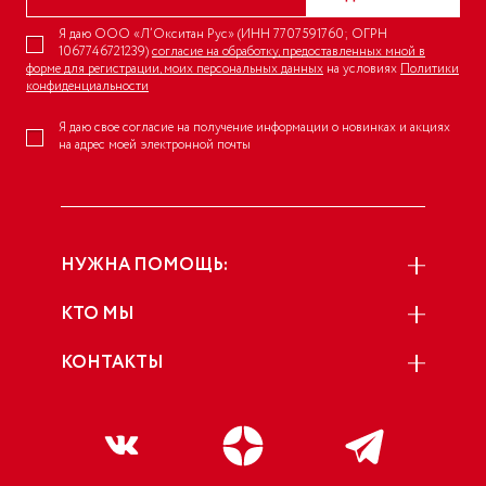
Я даю ООО «Л’Окситан Рус» (ИНН 7707591760; ОГРН
1067746721239)
согласие на обработку, предоставленных мной в
форме для регистрации, моих персональных данных
на условиях
Политики
конфиденциальности
Я даю свое согласие на получение информации о новинках и акциях
на адрес моей электронной почты
НУЖНА ПОМОЩЬ:
КТО МЫ
КОНТАКТЫ