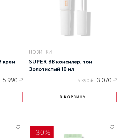
ступени: Детокс, Уход,
Совершенствование.
НОВИНКИ
 крем
SUPER BB консилер, тон
Золотистый 10 мл
5 990 ₽
3 070 ₽
4 390 ₽
В КОРЗИНУ
-30%