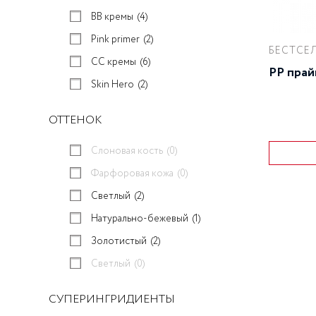
BB кремы
(4)
Pink primer
(2)
БЕСТСЕ
CC кремы
(6)
PP прай
Skin Hero
(2)
ОТТЕНОК
Слоновая кость
(0)
Фарфоровая кожа
(0)
Светлый
(2)
Натурально-бежевый
(1)
Золотистый
(2)
Светлый
(0)
СУПЕРИНГРИДИЕНТЫ