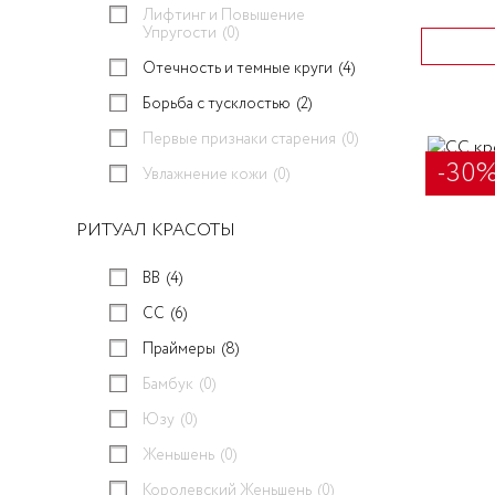
Лифтинг и Повышение
Упругости
(0)
Отечность и темные круги
(4)
Борьба с тусклостью
(2)
Первые признаки старения
(0)
-30
Увлажнение кожи
(0)
РИТУАЛ КРАСОТЫ
BB
(4)
CC
(6)
Праймеры
(8)
Бамбук
(0)
Юзу
(0)
Женьшень
(0)
Королевский Женьшень
(0)