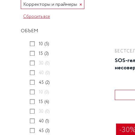
совершенных средств для уход
Корректоры и праймеры
BB КРЕМЫ
за вашей кожей для достижени
CC КРЕМЫ
лучших результатов.
Сбросить все
ТКАНЕВЫЕ МАСКИ И ПАТЧИ
АКСЕССУАРЫ
ОБЪЕМ
НАБОРЫ
10
(5)
СЫВОРОТКИ И ЭЛИКСИРЫ
БЕСТСЕЛ
МИНИ-ФОРМАТЫ
15
(3)
SOS-гел
30
(0)
несовер
40
(0)
45
(2)
10
(0)
15
(4)
30
(0)
40
(1)
-30
45
(3)