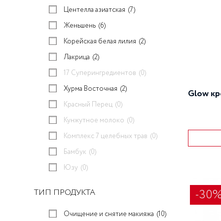
Центелла азиатская
(7)
Женьшень
(6)
Корейская белая лилия
(2)
Лакрица
(2)
17 Суперингредиентов
(0)
Хурма Восточная
(2)
Glow кр
Красный Перец
(0)
Кунжутное молоко
(0)
Комплекс 7 целебных трав
(0)
Бамбук
(0)
Юзу
(0)
-30
ТИП ПРОДУКТА
Очищение и снятие макияжа
(10)