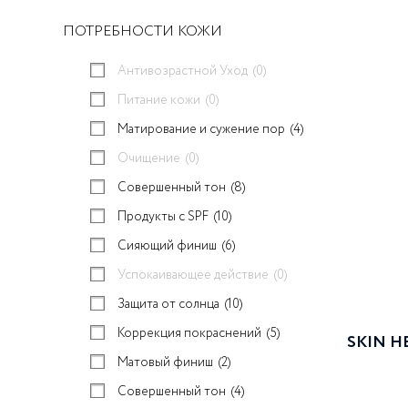
ПОТРЕБНОСТИ КОЖИ
Антивозрастной Уход
(0)
Питание кожи
(0)
Матирование и сужение пор
(4)
Очищение
(0)
Совершенный тон
(8)
Продукты с SPF
(10)
Сияющий финиш
(6)
Успокаивающее действие
(0)
Защита от солнца
(10)
Коррекция покраснений
(5)
SKIN HE
Матовый финиш
(2)
Совершенный тон
(4)