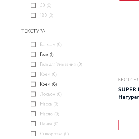
50
(0)
180
(0)
ТЕКСТУРА
Бальзам
(0)
Гель
(1)
Гель для Умывания
(0)
Крем
(0)
БЕСТСЕЛ
Крем
(8)
SUPER B
Лосьон
(0)
Натурал
Маска
(0)
Масло
(0)
Пенка
(0)
Сыворотка
(0)